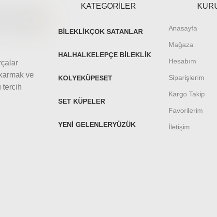
KATEGORİLER
KUR
Anasayfa
BILEKLIK
ÇOK SATANLAR
Mağaza
HALHAL
KELEPÇE BILEKLIK
Hesabım
rçalar
ıkarmak ve
Siparişlerim
KOLYE
KÜPE
SET
 tercih
Kargo Takip
SET KÜPELER
Favorilerim
YENI GELENLER
YÜZÜK
İletişim