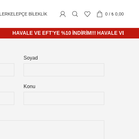
1000₺ ve üzeri alışverişlerde KARGO ÜCRETSİZ
LER
KELEPÇE BILEKLIK
0
/
₺
0,00
HAVALE VE EFT'YE %10 İNDİRİM!!! HAVALE VE EFT'YE %
Soyad
Konu