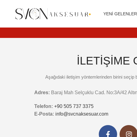
Siparişleriniz 3 iş günü içerisinde kargoya teslim edilir.
YENI GELENLE
İLETİŞİME 
Aşağıdaki iletişim yöntemlerinden birini seçip b
Adres:
Baraj Mah Selçuklu Cad. No:3A/42 Al
Telefon:
+90 505 737 3375
E-Posta:
info@svcnaksesuar.com