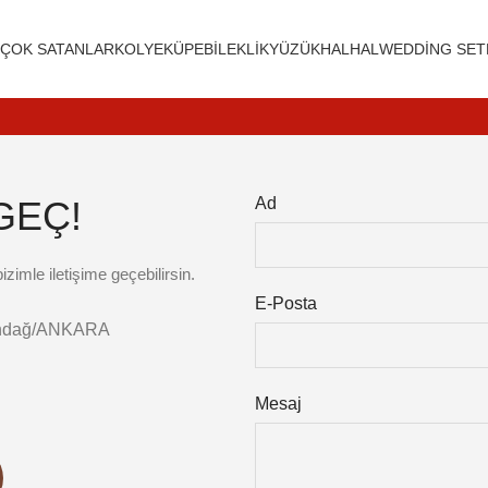
R
ÇOK SATANLAR
KOLYE
KÜPE
BILEKLIK
YÜZÜK
HALHAL
WEDDING SET
GEÇ!
Ad
izimle iletişime geçebilirsin.
E-Posta
tındağ/ANKARA
Mesaj