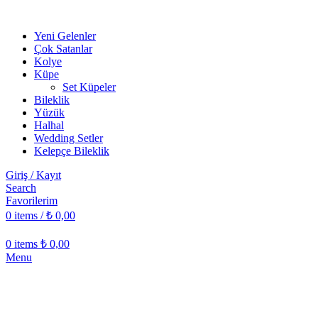
Yeni Gelenler
Çok Satanlar
Kolye
Küpe
Set Küpeler
Bileklik
Yüzük
Halhal
Wedding Setler
Kelepçe Bileklik
Giriş / Kayıt
Search
Favorilerim
0
items
/
₺
0,00
0
items
₺
0,00
Menu