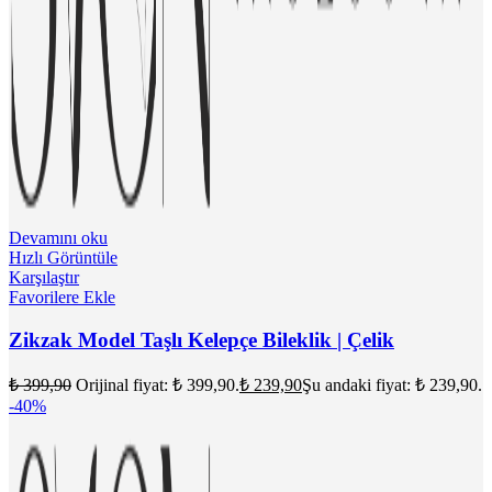
Devamını oku
Hızlı Görüntüle
Karşılaştır
Favorilere Ekle
Zikzak Model Taşlı Kelepçe Bileklik | Çelik
₺
399,90
Orijinal fiyat: ₺ 399,90.
₺
239,90
Şu andaki fiyat: ₺ 239,90.
-40%