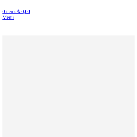
0
items
₺
0,00
Menu
İŞE ÖZEL SEPETTE %10 İNDİRİM!!! - YENİ ÜYELERE İLK
Tükendi