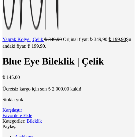
Yaprak Kolye | Çelik
₺
349,90
Orijinal fiyat: ₺ 349,90.
₺
199,90
Şu
andaki fiyat: ₺ 199,90.
Blue Eye Bileklik | Çelik
₺
145,00
Ücretsiz kargo için son
₺
2.000,00
kaldı!
Stokta yok
Karşılaştır
Favorilere Ekle
Kategoriler:
Bileklik
Paylaş:
Açıklama