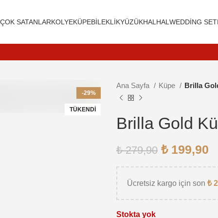
R
ÇOK SATANLAR
KOLYE
KÜPE
BILEKLIK
YÜZÜK
HALHAL
WEDDING SET
Ana Sayfa
Küpe
Brilla Go
 için tıkla
-29%
TÜKENDI
Brilla Gold K
₺
199,90
₺
279,90
Ücretsiz kargo için son
₺
2
Stokta yok