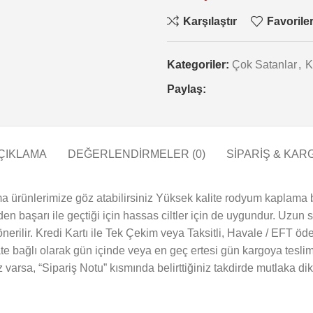
Karşılaştır
Favorile
Kategoriler:
Çok Satanlar
,
K
Paylaş:
ÇIKLAMA
DEĞERLENDIRMELER (0)
SİPARİŞ & KAR
a ürünlerimize göz atabilirsiniz Yüksek kalite rodyum kaplama b
inden başarı ile geçtiği için hassas ciltler için de uygundur. Uzun
erilir. Kredi Kartı ile Tek Çekim veya Taksitli, Havale / EFT öde
te bağlı olarak gün içinde veya en geç ertesi gün kargoya teslim
iz varsa, “Sipariş Notu” kısmında belirttiğiniz takdirde mutlaka dik