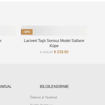
-40%
-50%
e
Lacivert Taşlı Sonsuz Model Sallanır
Küpe
₺
239,90
₺
399,90
UMSAL
BİLGİLENDİRME
Ödeme & Teslimat