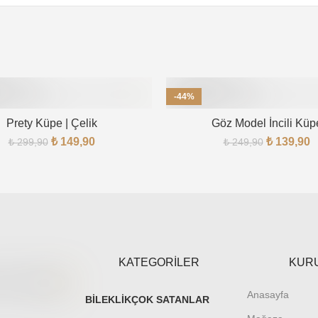
-44%
Prety Küpe | Çelik
Göz Model İncili Küp
₺
149,90
₺
139,90
₺
299,90
₺
249,90
KATEGORİLER
KUR
Anasayfa
BILEKLIK
ÇOK SATANLAR