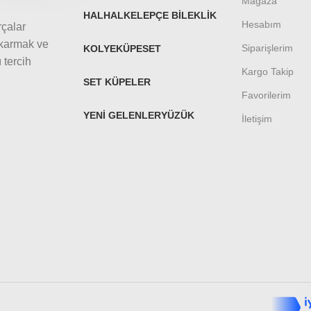
Mağaza
HALHAL
KELEPÇE BILEKLIK
Hesabım
rçalar
ıkarmak ve
Siparişlerim
KOLYE
KÜPE
SET
 tercih
Kargo Takip
SET KÜPELER
Favorilerim
YENI GELENLER
YÜZÜK
İletişim