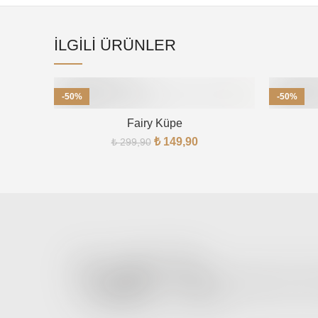
İLGILI ÜRÜNLER
-50%
-50%
Fairy Küpe
₺
149,90
₺
299,90