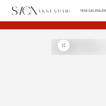
Siparişleriniz 3 iş günü içerisinde kargoya teslim edilir.
YENI GELENLE
Daha büyük görüntülemek