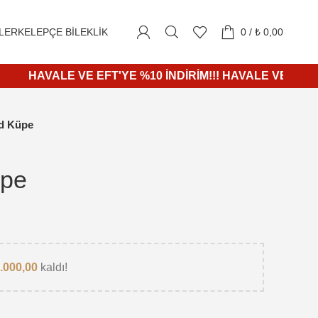
1000₺ ve üzeri alışverişlerde KARGO ÜCRETSİZ
LER
KELEPÇE BILEKLIK
0
/
₺
0,00
HAVALE VE EFT'YE %10 İNDİRİM!!! HAVALE VE EFT'YE %1
ld Küpe
üpe
.000,00
kaldı!