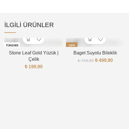
İLGILI ÜRÜNLER
TÜKENDI
-33%
Stone Leaf Gold Yüzük |
Baget Suyolu Bileklik
Çelik
₺
499,90
₺
749,90
₺
199,90