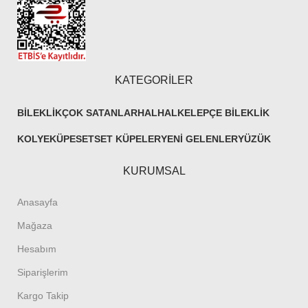
KATEGORİLER
BILEKLIK
ÇOK SATANLAR
HALHAL
KELEPÇE BILEKLIK
KOLYE
KÜPE
SET
SET KÜPELER
YENI GELENLER
YÜZÜK
KURUMSAL
Anasayfa
Mağaza
Hesabım
Siparişlerim
Kargo Takip