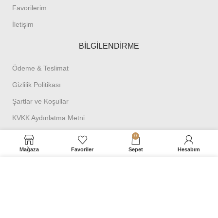
Favorilerim
İletişim
BİLGİLENDİRME
Ödeme & Teslimat
Gizlilik Politikası
Şartlar ve Koşullar
KVKK Aydınlatma Metni
Mesafeli Satış Sözleşmesi
0
Mağaza
Favoriler
Sepet
Hesabım
Web sitemizdeki deneyiminizi geliştirmek için çerezleri
kullanıyoruz. Bu web sitesine göz atarak, çerez
SVCN Aksesuar
© 2023 Tüm Hakları Saklıdır.
kullanımımızı kabul etmiş olursunuz.
KABUL ET