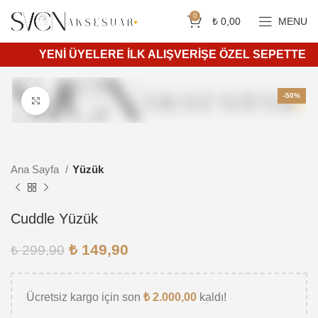
Siparişleriniz 4 iş günü içerisinde kargoya teslim edilir.
750 ₺ ve üzeri ücretsiz kargo.
0
₺
0,00
MENU
YENİ ÜYELERE İLK ALIŞVERİŞE ÖZEL SEPETTE %10 İ
-50%
Daha büyük görüntülemek için tıkla
Ana Sayfa
Yüzük
Cuddle Yüzük
₺
149,90
₺
299,90
Ücretsiz kargo için son
₺
2.000,00
kaldı!