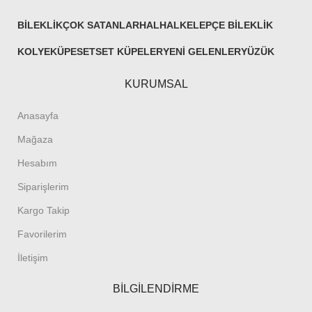
BILEKLIK
ÇOK SATANLAR
HALHAL
KELEPÇE BILEKLIK
KOLYE
KÜPE
SET
SET KÜPELER
YENI GELENLER
YÜZÜK
KURUMSAL
Anasayfa
Mağaza
Hesabım
Siparişlerim
Kargo Takip
Favorilerim
İletişim
BİLGİLENDİRME