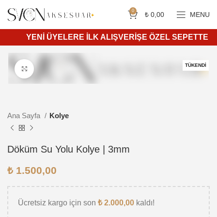
Siparişleriniz 4 iş günü içerisinde kargoya teslim edilir.
750 ₺ ve üzeri ücretsiz kargo.
0
₺
0,00
MENU
YENİ ÜYELERE İLK ALIŞVERİŞE ÖZEL SEPETTE %10 İ
TÜKENDI
Daha büyük görüntülemek için tıkla
Ana Sayfa
Kolye
Döküm Su Yolu Kolye | 3mm
₺
1.500,00
Ücretsiz kargo için son
₺
2.000,00
kaldı!