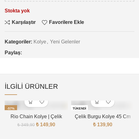
Stokta yok
Karşılaştır
Favorilere Ekle
Kategoriler:
Kolye
,
Yeni Gelenler
Paylaş:
İLGILI ÜRÜNLER
-57%
TÜKENDI
Rio Chain Kolye | Çelik
Çelik Burgu Kolye 45 Cm
TÜKENDI
₺
149,90
₺
139,90
₺
349,90