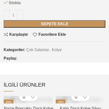
Stokta
SEPETE EKLE
Karşılaştır
Favorilere Ekle
Kategoriler:
Çok Satanlar
,
Kolye
Paylaş:
İLGILI ÜRÜNLER
-50%
-33%
Nazar Boncuklu Zincir Kolye
Kalın Zincir Kolye Silver