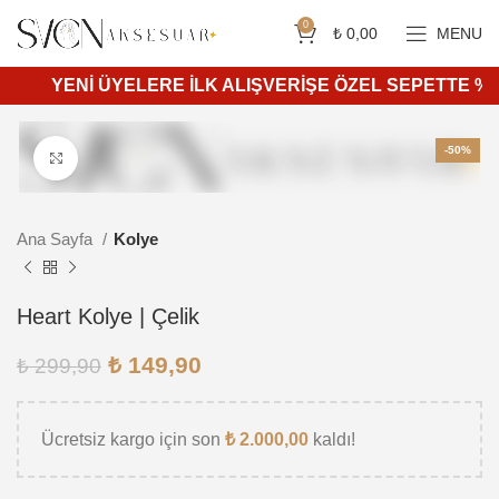
Siparişleriniz 4 iş günü içerisinde kargoya teslim edilir.
750 ₺ ve üzeri ücretsiz kargo.
0
₺
0,00
MENU
YENİ ÜYELERE İLK ALIŞVERİŞE ÖZEL SEPETTE %10 İN
-50%
Daha büyük görüntülemek için tıkla
Ana Sayfa
Kolye
Heart Kolye | Çelik
₺
149,90
₺
299,90
Ücretsiz kargo için son
₺
2.000,00
kaldı!