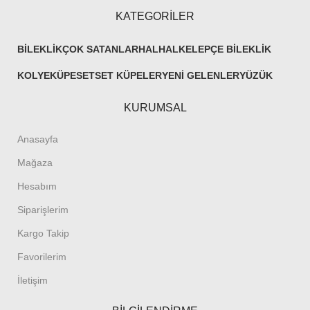
KATEGORİLER
BILEKLIK
ÇOK SATANLAR
HALHAL
KELEPÇE BILEKLIK
KOLYE
KÜPE
SET
SET KÜPELER
YENI GELENLER
YÜZÜK
KURUMSAL
Anasayfa
Mağaza
Hesabım
Siparişlerim
Kargo Takip
Favorilerim
İletişim