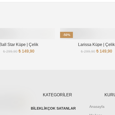
-50%
Ball Star Küpe | Çelik
Larissa Küpe | Çelik
₺
149,90
₺
149,90
₺
299,90
₺
299,90
KATEGORİLER
KUR
Anasayfa
BILEKLIK
ÇOK SATANLAR