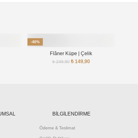
-40%
-40%
Flâner Küpe | Çelik
Lacive
₺
149,90
₺
249,90
UMSAL
BİLGİLENDİRME
Ödeme & Teslimat