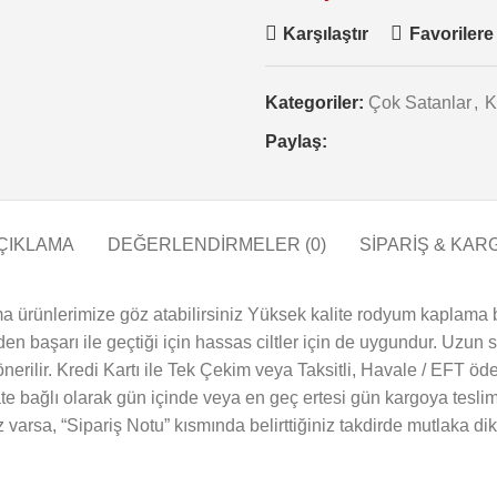
Karşılaştır
Favorilere
Kategoriler:
Çok Satanlar
,
K
Paylaş:
ÇIKLAMA
DEĞERLENDIRMELER (0)
SİPARİŞ & KAR
a ürünlerimize göz atabilirsiniz Yüksek kalite rodyum kaplama b
inden başarı ile geçtiği için hassas ciltler için de uygundur. Uzun
erilir. Kredi Kartı ile Tek Çekim veya Taksitli, Havale / EFT öde
te bağlı olarak gün içinde veya en geç ertesi gün kargoya teslim
iz varsa, “Sipariş Notu” kısmında belirttiğiniz takdirde mutlaka dik