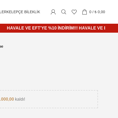
1000₺ ve üzeri alışverişlerde KARGO ÜCRETSİZ
LER
KELEPÇE BILEKLIK
0
/
₺
0,00
HAVALE VE EFT'YE %10 İNDİRİM!!! HAVALE VE EFT'YE %10 
pe
.000,00
kaldı!