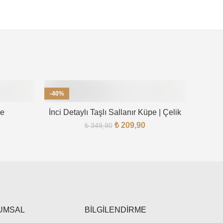
-40%
-40%
pe
İnci Detaylı Taşlı Sallanır Küpe | Çelik
₺
209,90
₺
349,90
UMSAL
BİLGİLENDİRME