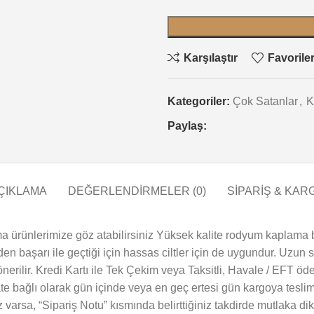
Karşılaştır
Favorile
Kategoriler:
Çok Satanlar
,
K
Paylaş:
ÇIKLAMA
DEĞERLENDIRMELER (0)
SİPARİŞ & KAR
a ürünlerimize göz atabilirsiniz Yüksek kalite rodyum kaplama b
inden başarı ile geçtiği için hassas ciltler için de uygundur. Uzun
erilir. Kredi Kartı ile Tek Çekim veya Taksitli, Havale / EFT öde
te bağlı olarak gün içinde veya en geç ertesi gün kargoya teslim
iz varsa, “Sipariş Notu” kısmında belirttiğiniz takdirde mutlaka dik