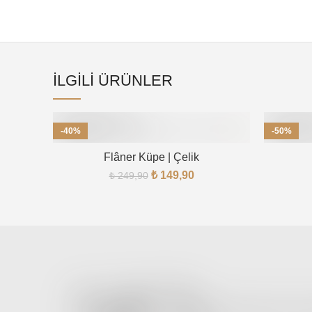
İLGILI ÜRÜNLER
-40%
-50%
TÜKENDI
Flâner Küpe | Çelik
₺
149,90
₺
249,90