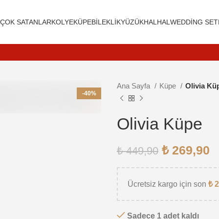
R
ÇOK SATANLAR
KOLYE
KÜPE
BILEKLIK
YÜZÜK
HALHAL
WEDDING SET
Ana Sayfa
Küpe
Olivia Kü
 için tıkla
-40%
Olivia Küpe
₺
269,90
₺
449,90
Ücretsiz kargo için son
₺
2
Sadece 1 adet kaldı