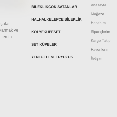
Anasayfa
BILEKLIK
ÇOK SATANLAR
Mağaza
HALHAL
KELEPÇE BILEKLIK
Hesabım
rçalar
ıkarmak ve
Siparişlerim
KOLYE
KÜPE
SET
 tercih
Kargo Takip
SET KÜPELER
Favorilerim
YENI GELENLER
YÜZÜK
İletişim