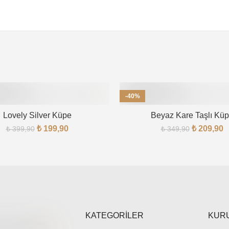
-40%
TÜKENDI
Lovely Silver Küpe
Beyaz Kare Taşlı Kü
₺
199,90
₺
209,90
₺
399,90
₺
349,90
KATEGORİLER
KUR