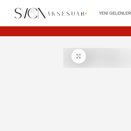
Siparişleriniz 3 iş günü içerisinde kargoya teslim edilir.
YENI GELENLE
Daha büyük görüntülemek