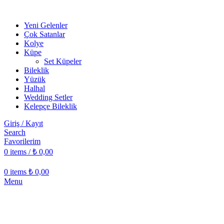
Yeni Gelenler
Çok Satanlar
Kolye
Küpe
Set Küpeler
Bileklik
Yüzük
Halhal
Wedding Setler
Kelepçe Bileklik
Giriş / Kayıt
Search
Favorilerim
0
items
/
₺
0,00
0
items
₺
0,00
Menu