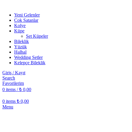
Yeni Gelenler
Çok Satanlar
Kolye
Küpe
Set Küpeler
Bileklik
Yüzük
Halhal
Wedding Setler
Kelepçe Bileklik
Giriş / Kayıt
Search
Favorilerim
0
items
/
₺
0,00
0
items
₺
0,00
Menu