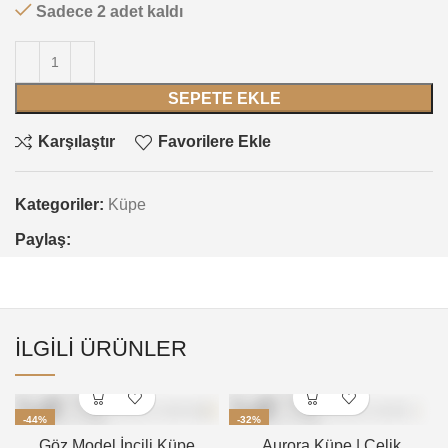
Sadece 2 adet kaldı
SEPETE EKLE
Karşılaştır
Favorilere Ekle
Kategoriler:
Küpe
Paylaş:
İLGILI ÜRÜNLER
-44%
-32%
Göz Model İncili Küpe
Aurora Küpe | Çelik