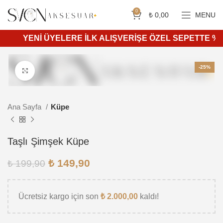
Siparişleriniz 4 iş günü içerisinde kargoya teslim edilir.
750 ₺ ve üzeri ücretsiz kargo.
0
₺
0,00
MENU
YENİ ÜYELERE İLK ALIŞVERİŞE ÖZEL SEPETTE %10 İN
-25%
Daha büyük görüntülemek için tıkla
Ana Sayfa
Küpe
Taşlı Şimşek Küpe
₺
149,90
₺
199,90
Ücretsiz kargo için son
₺
2.000,00
kaldı!