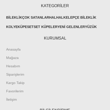
KATEGORİLER
BILEKLIK
ÇOK SATANLAR
HALHAL
KELEPÇE BILEKLIK
KOLYE
KÜPE
SET
SET KÜPELER
YENI GELENLER
YÜZÜK
KURUMSAL
Anasayfa
Mağaza
Hesabım
Siparişlerim
Kargo Takip
Favorilerim
İletişim