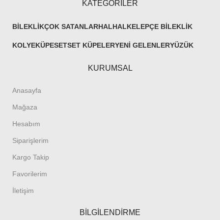
KATEGORİLER
BILEKLIK
ÇOK SATANLAR
HALHAL
KELEPÇE BILEKLIK
KOLYE
KÜPE
SET
SET KÜPELER
YENI GELENLER
YÜZÜK
KURUMSAL
Anasayfa
Mağaza
Hesabım
Siparişlerim
Kargo Takip
Favorilerim
İletişim
BİLGİLENDİRME