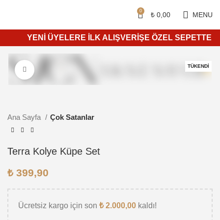
Siparişleriniz 4 iş günü içerisinde kargoya teslim edilir.
750 ₺ ve üzeri ücretsiz kargo.
0
₺
0,00
MENU
YENİ ÜYELERE İLK ALIŞVERİŞE ÖZEL SEPETTE %10 İ
TÜKENDI
Daha büyük görüntülemek için tıkla
Ana Sayfa
Çok Satanlar
Terra Kolye Küpe Set
₺
399,90
Ücretsiz kargo için son
₺
2.000,00
kaldı!