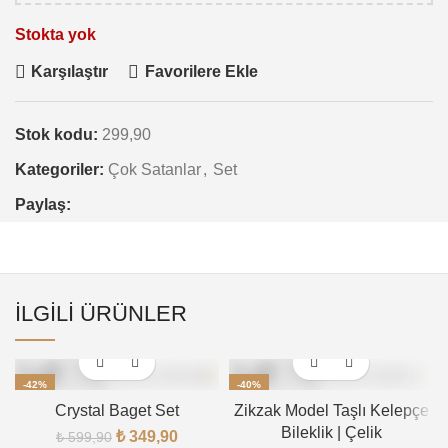
Stokta yok
Karşılaştır
Favorilere Ekle
Stok kodu:
299,90
Kategoriler:
Çok Satanlar
,
Set
Paylaş:
İLGILI ÜRÜNLER
-42%
-40%
Crystal Baget Set
Zikzak Model Taşlı Kelepçe
TÜKENDI
TÜKENDI
Bileklik | Çelik
₺
349,90
₺
599,90