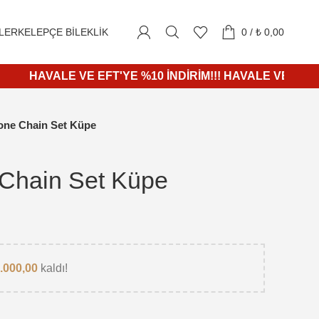
1000₺ ve üzeri alışverişlerde KARGO ÜCRETSİZ
LER
KELEPÇE BILEKLIK
0
/
₺
0,00
HAVALE VE EFT'YE %10 İNDİRİM!!! HAVALE VE EFT'YE %
one Chain Set Küpe
 Chain Set Küpe
.000,00
kaldı!