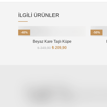
İLGILI ÜRÜNLER
-40%
-50%
TÜKENDI
Beyaz Kare Taşlı Küpe
₺
209,90
₺
349,90