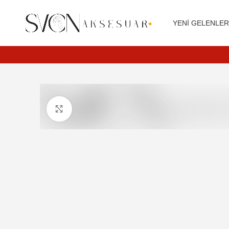
Siparişleriniz 3 iş günü içerisinde kargoya teslim edilir.
YENI GELENLE
Daha büyük görüntülemek için tıkla