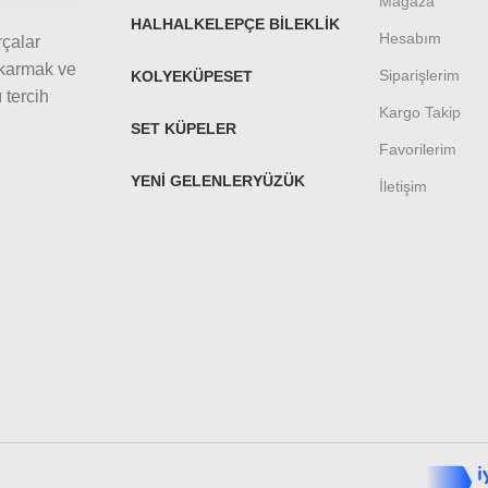
Mağaza
HALHAL
KELEPÇE BILEKLIK
Hesabım
rçalar
ıkarmak ve
Siparişlerim
KOLYE
KÜPE
SET
 tercih
Kargo Takip
SET KÜPELER
Favorilerim
YENI GELENLER
YÜZÜK
İletişim