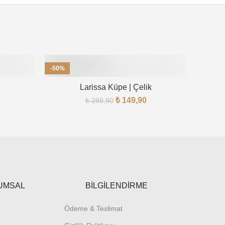
-50%
-32%
Larissa Küpe | Çelik
₺
149,90
₺
299,90
UMSAL
BİLGİLENDİRME
Ödeme & Teslimat