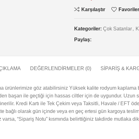
Karşılaştır
Favorile
Kategoriler:
Çok Satanlar
,
K
Paylaş:
ÇIKLAMA
DEĞERLENDIRMELER (0)
SİPARİŞ & KAR
a ürünlerimize göz atabilirsiniz Yüksek kalite rodyum kaplama b
inden başarı ile geçtiği için hassas ciltler için de uygundur. Uzun
erilir. Kredi Kartı ile Tek Çekim veya Taksitli, Havale / EFT öde
te bağlı olarak gün içinde veya en geç ertesi gün kargoya teslim
iz varsa, “Sipariş Notu” kısmında belirttiğiniz takdirde mutlaka dik