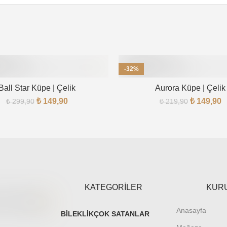
-32%
Ball Star Küpe | Çelik
Aurora Küpe | Çelik
₺
149,90
₺
149,90
₺
299,90
₺
219,90
KATEGORİLER
KUR
Anasayfa
BILEKLIK
ÇOK SATANLAR