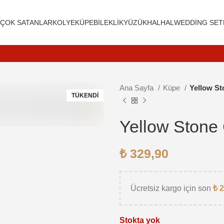
R
ÇOK SATANLAR
KOLYE
KÜPE
BILEKLIK
YÜZÜK
HALHAL
WEDDING SET
Ana Sayfa
Küpe
Yellow St
TÜKENDI
Yellow Stone
₺
329,90
Ücretsiz kargo için son
₺
2
Stokta yok