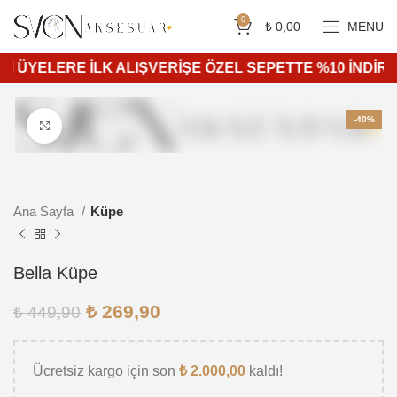
Siparişleriniz 4 iş günü içerisinde kargoya teslim edilir.
750 ₺ ve üzeri ücretsiz kargo.
0
₺
0,00
MENU
 ÜYELERE İLK ALIŞVERİŞE ÖZEL SEPETTE %10 İNDİRİM!!!
-40%
Daha büyük görüntülemek için tıkla
Ana Sayfa
Küpe
Bella Küpe
₺
269,90
₺
449,90
Ücretsiz kargo için son
₺
2.000,00
kaldı!