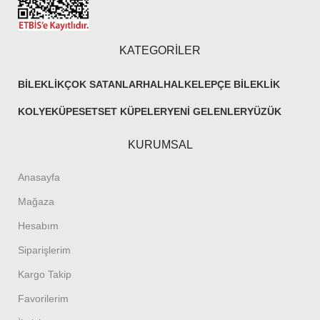
KATEGORİLER
BILEKLIK
ÇOK SATANLAR
HALHAL
KELEPÇE BILEKLIK
KOLYE
KÜPE
SET
SET KÜPELER
YENI GELENLER
YÜZÜK
KURUMSAL
Anasayfa
Mağaza
Hesabım
Siparişlerim
Kargo Takip
Favorilerim