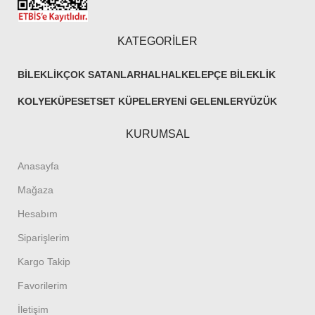
KATEGORİLER
BILEKLIK
ÇOK SATANLAR
HALHAL
KELEPÇE BILEKLIK
KOLYE
KÜPE
SET
SET KÜPELER
YENI GELENLER
YÜZÜK
KURUMSAL
Anasayfa
Mağaza
Hesabım
Siparişlerim
Kargo Takip
Favorilerim
İletişim