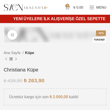
Siparişleriniz 4 iş günü içerisinde kargoya teslim edilir.
750 ₺ ve üzeri ücretsiz kargo.
0
₺
0,00
MENU
YENİ ÜYELERE İLK ALIŞVERİŞE ÖZEL SEPETTE %10 İ
-40%
Daha büyük görüntülemek için tıkla
TÜKENDI
Ana Sayfa
Küpe
Christiana Küpe
₺
263,90
₺
439,90
Ücretsiz kargo için son
₺
2.000,00
kaldı!