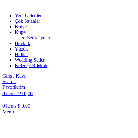
Yeni Gelenler
Çok Satanlar
Kolye
Küpe
Set Küpeler
Bileklik
Yüzük
Halhal
Wedding Setler
Kelepçe Bileklik
Giriş / Kayıt
Search
Favorilerim
0
items
/
₺
0,00
0
items
₺
0,00
Menu