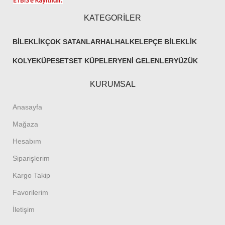
KATEGORİLER
BILEKLIK
ÇOK SATANLAR
HALHAL
KELEPÇE BILEKLIK
KOLYE
KÜPE
SET
SET KÜPELER
YENI GELENLER
YÜZÜK
KURUMSAL
Anasayfa
Mağaza
Hesabım
Siparişlerim
Kargo Takip
Favorilerim
İletişim