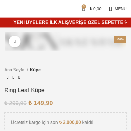
Siparişleriniz 4 iş günü içerisinde kargoya teslim edilir.
750 ₺ ve üzeri ücretsiz kargo.
0
₺
0,00
MENU
YENİ ÜYELERE İLK ALIŞVERİŞE ÖZEL SEPETTE %10 İN
-50%
Daha büyük görüntülemek için tıkla
Ana Sayfa
Küpe
Ring Leaf Küpe
₺
149,90
₺
299,90
Ücretsiz kargo için son
₺
2.000,00
kaldı!