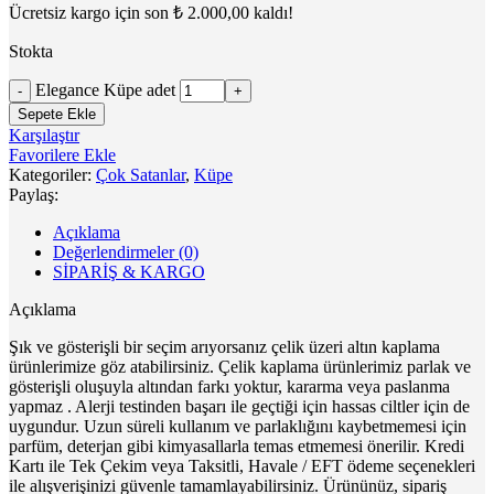
Ücretsiz kargo için son
₺
2.000,00
kaldı!
Stokta
Elegance Küpe adet
Sepete Ekle
Karşılaştır
Favorilere Ekle
Kategoriler:
Çok Satanlar
,
Küpe
Paylaş:
Açıklama
Değerlendirmeler (0)
SİPARİŞ & KARGO
Açıklama
Şık ve gösterişli bir seçim arıyorsanız çelik üzeri altın kaplama
ürünlerimize göz atabilirsiniz. Çelik kaplama ürünlerimiz parlak ve
gösterişli oluşuyla altından farkı yoktur, kararma veya paslanma
yapmaz . Alerji testinden başarı ile geçtiği için hassas ciltler için de
uygundur. Uzun süreli kullanım ve parlaklığını kaybetmemesi için
parfüm, deterjan gibi kimyasallarla temas etmemesi önerilir. Kredi
Kartı ile Tek Çekim veya Taksitli, Havale / EFT ödeme seçenekleri
ile alışverişinizi güvenle tamamlayabilirsiniz. Ürününüz, sipariş