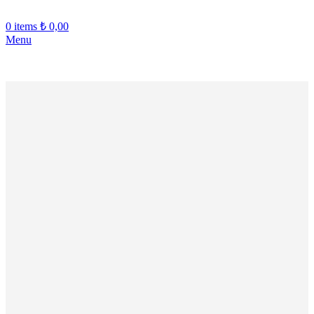
0
items
₺
0,00
Menu
ERİŞE ÖZEL SEPETTE %10 İNDİRİM!!! - YENİ ÜYELERE 
-20%