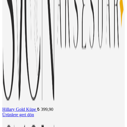
Hillary Gold Küpe
₺
399,90
Ürünlere geri dön