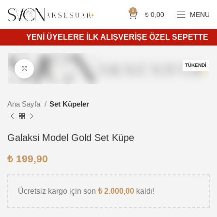
Siparişleriniz 4 iş günü içerisinde kargoya teslim edilir.
750 ₺ ve üzeri ücretsiz kargo.
0
₺
0,00
MENU
YENİ ÜYELERE İLK ALIŞVERİŞE ÖZEL SEPETTE %10 İ
TÜKENDI
Daha büyük görüntülemek için tıkla
Ana Sayfa
Set Küpeler
Galaksi Model Gold Set Küpe
₺
199,90
Ücretsiz kargo için son
₺
2.000,00
kaldı!