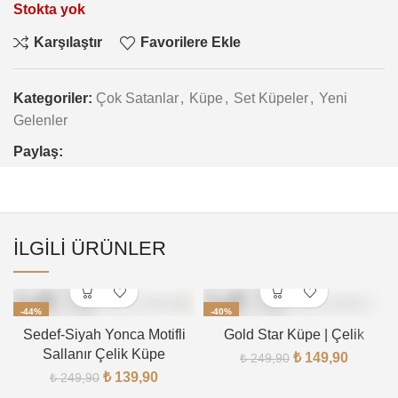
Stokta yok
Karşılaştır
Favorilere Ekle
Kategoriler:
Çok Satanlar
,
Küpe
,
Set Küpeler
,
Yeni
Gelenler
Paylaş:
İLGILI ÜRÜNLER
-44%
-40%
Sedef-Siyah Yonca Motifli
Gold Star Küpe | Çelik
Sallanır Çelik Küpe
₺
149,90
₺
249,90
₺
139,90
₺
249,90