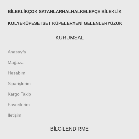
BILEKLIK
ÇOK SATANLAR
HALHAL
KELEPÇE BILEKLIK
KOLYE
KÜPE
SET
SET KÜPELER
YENI GELENLER
YÜZÜK
KURUMSAL
Anasayfa
Mağaza
Hesabım
Siparişlerim
Kargo Takip
Favorilerim
İletişim
BİLGİLENDİRME