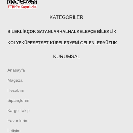
KATEGORİLER
BILEKLIK
ÇOK SATANLAR
HALHAL
KELEPÇE BILEKLIK
KOLYE
KÜPE
SET
SET KÜPELER
YENI GELENLER
YÜZÜK
KURUMSAL
Anasayfa
Mağaza
Hesabım
Siparişlerim
Kargo Takip
Favorilerim
İletişim