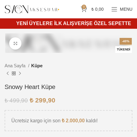
Siparişleriniz 4 iş günü içerisinde kargoya teslim edilir.
750 ₺ ve üzeri ücretsiz kargo.
0
₺
0,00
MENU
YENİ ÜYELERE İLK ALIŞVERİŞE ÖZEL SEPETTE %10 İN
-40%
Daha büyük görüntülemek için tıkla
TÜKENDI
Ana Sayfa
Küpe
Snowy Heart Küpe
₺
299,90
₺
499,90
Ücretsiz kargo için son
₺
2.000,00
kaldı!