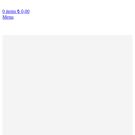
0
items
₺
0,00
Menu
VERİŞE ÖZEL SEPETTE %10 İNDİRİM!!! - YENİ ÜYELERE 
-50%