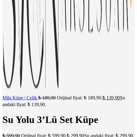
Mila Küpe | Çelik
₺
189,90
Orijinal fiyat: ₺ 189,90.
₺
139,90
Şu
andaki fiyat: ₺ 139,90.
Su Yolu 3’Lü Set Küpe
₺
599,90
Orijinal fiyat: ₺ 599,90.
₺
299,90
Şu andaki fiyat: ₺ 299,90.