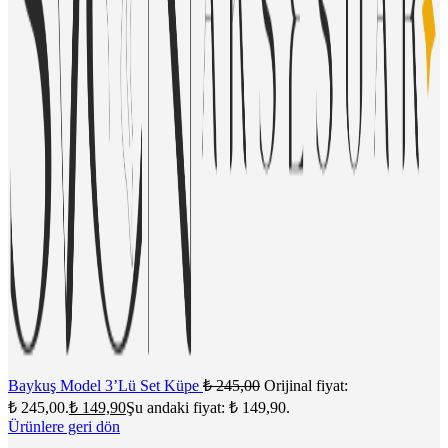
Baykuş Model 3’Lü Set Küpe
₺
245,00
Orijinal fiyat:
₺ 245,00.
₺
149,90
Şu andaki fiyat: ₺ 149,90.
Ürünlere geri dön