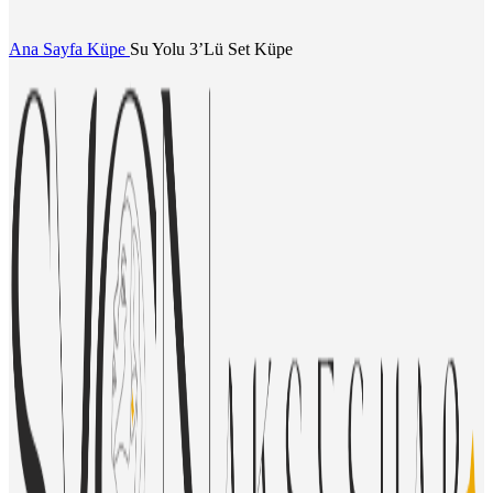
Ana Sayfa
Küpe
Su Yolu 3’Lü Set Küpe