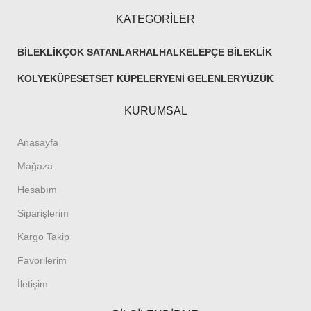
KATEGORİLER
BILEKLIK
ÇOK SATANLAR
HALHAL
KELEPÇE BILEKLIK
KOLYE
KÜPE
SET
SET KÜPELER
YENI GELENLER
YÜZÜK
KURUMSAL
Anasayfa
Mağaza
Hesabım
Siparişlerim
Kargo Takip
Favorilerim
İletişim