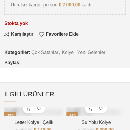
Ücretsiz kargo için son
₺
2.000,00
kaldı!
Stokta yok
Karşılaştır
Favorilere Ekle
Kategoriler:
Çok Satanlar
,
Kolye
,
Yeni Gelenler
Paylaş:
İLGILI ÜRÜNLER
-50%
-43%
Letter Kolye | Çelik
Su Yolu Kolye
₺
149,90
₺
399,90