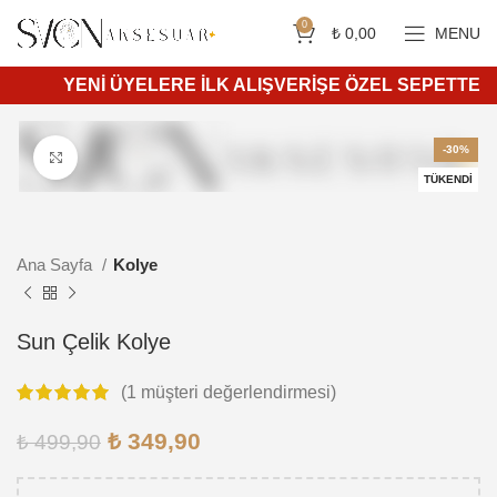
Siparişleriniz 4 iş günü içerisinde kargoya teslim edilir.
750 ₺ ve üzeri ücretsiz kargo.
0
₺
0,00
MENU
YENİ ÜYELERE İLK ALIŞVERİŞE ÖZEL SEPETTE %10 İ
-30%
Daha büyük görüntülemek için tıkla
TÜKENDI
Ana Sayfa
Kolye
Sun Çelik Kolye
(
1
müşteri değerlendirmesi)
₺
349,90
₺
499,90