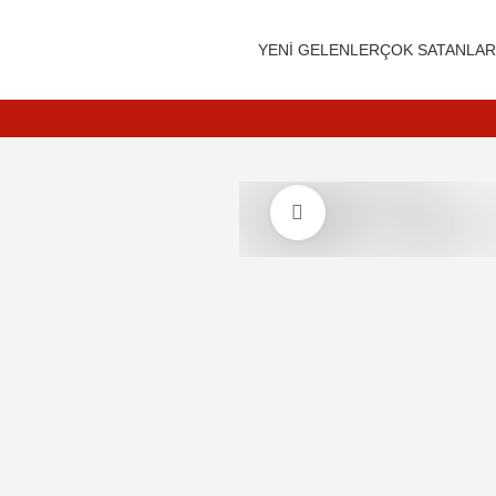
Siparişleriniz 3 iş günü içerisinde kargoya teslim edilir.
YENI GELENLER
ÇOK SATANLAR
Daha büyük görüntülemek