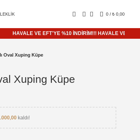
1000₺ ve üzeri alışverişlerde KARGO ÜCRETSİZ
LEKLIK
0
/
₺
0,00
HAVALE VE EFT'YE %10 İNDİRİM!!! HAVALE VE EFT'YE %1
lı Oval Xuping Küpe
val Xuping Küpe
.000,00
kaldı!