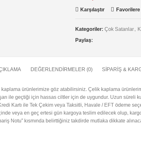
Karşılaştır
Favorilere
Kategoriler:
Çok Satanlar
,
K
Paylaş:
ÇIKLAMA
DEĞERLENDIRMELER (0)
SİPARİŞ & KAR
ın kaplama ürünlerimize göz atabilirsiniz. Çelik kaplama ürünlerim
ı ile geçtiği için hassas ciltler için de uygundur. Uzun süreli 
Kredi Kartı ile Tek Çekim veya Taksitli, Havale / EFT ödeme seçen
çinde veya en geç ertesi gün kargoya teslim edilecek olup, kargo
ipariş Notu” kısmında belirttiğiniz takdirde mutlaka dikkate alınaca