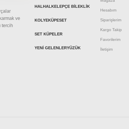
Mağaza
HALHAL
KELEPÇE BILEKLIK
Hesabım
rçalar
ıkarmak ve
Siparişlerim
KOLYE
KÜPE
SET
 tercih
Kargo Takip
SET KÜPELER
Favorilerim
YENI GELENLER
YÜZÜK
İletişim