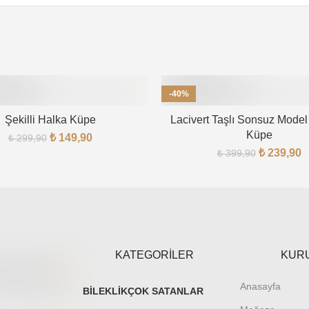
-40%
Şekilli Halka Küpe
Lacivert Taşlı Sonsuz Model 
Küpe
₺
149,90
₺
299,90
₺
239,90
₺
399,90
KATEGORİLER
KUR
Anasayfa
BILEKLIK
ÇOK SATANLAR