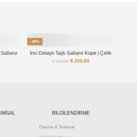
-40%
-50%
Sallanır
İnci Detaylı Taşlı Sallanır Küpe | Çelik
₺
209,90
₺
349,90
UMSAL
BİLGİLENDİRME
Ödeme & Teslimat