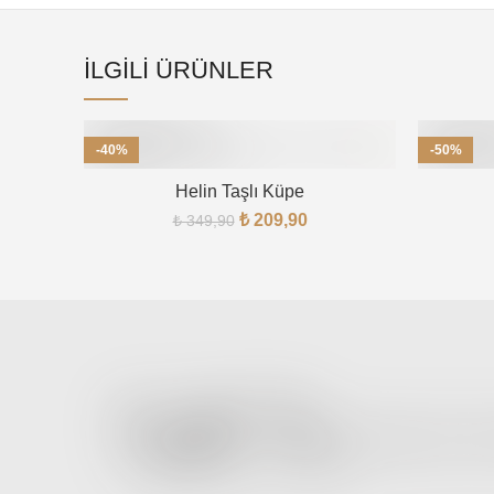
İLGILI ÜRÜNLER
-40%
-50%
Helin Taşlı Küpe
₺
209,90
₺
349,90