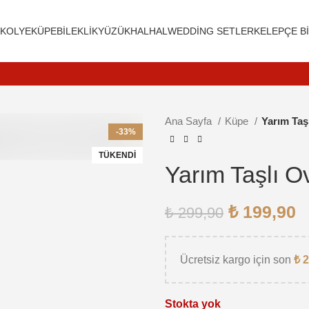
KOLYE
KÜPE
BILEKLIK
YÜZÜK
HALHAL
WEDDING SETLER
KELEPÇE BI
Ana Sayfa
Küpe
Yarım Taş
 için tıkla
-33%
TÜKENDI
Yarım Taşlı O
₺
199,90
₺
299,90
Ücretsiz kargo için son
₺
2
Stokta yok