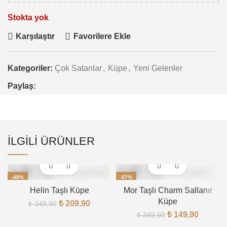
Stokta yok
Karşılaştır
Favorilere Ekle
Kategoriler:
Çok Satanlar
,
Küpe
,
Yeni Gelenler
Paylaş:
İLGILI ÜRÜNLER
-40%
-57%
Helin Taşlı Küpe
Mor Taşlı Charm Sallanır
Küpe
₺
209,90
₺
349,90
₺
149,90
₺
349,90