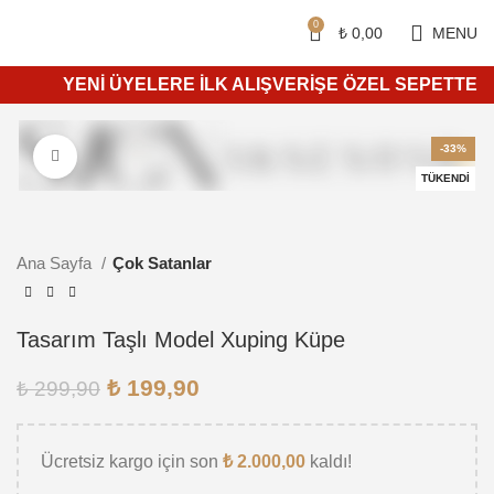
Siparişleriniz 4 iş günü içerisinde kargoya teslim edilir.
750 ₺ ve üzeri ücretsiz kargo.
0
₺
0,00
MENU
YENİ ÜYELERE İLK ALIŞVERİŞE ÖZEL SEPETTE %10 İ
-33%
Daha büyük görüntülemek için tıkla
TÜKENDI
Ana Sayfa
Çok Satanlar
Tasarım Taşlı Model Xuping Küpe
₺
199,90
₺
299,90
Ücretsiz kargo için son
₺
2.000,00
kaldı!