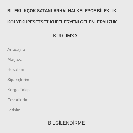
BILEKLIK
ÇOK SATANLAR
HALHAL
KELEPÇE BILEKLIK
KOLYE
KÜPE
SET
SET KÜPELER
YENI GELENLER
YÜZÜK
KURUMSAL
Anasayfa
Mağaza
Hesabım
Siparişlerim
Kargo Takip
Favorilerim
İletişim
BİLGİLENDİRME