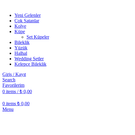
Yeni Gelenler
Çok Satanlar
Kolye
Küpe
Set Küpeler
Bileklik
Yüzük
Halhal
Wedding Setler
Kelepçe Bileklik
Giriş / Kayıt
Search
Favorilerim
0
items
/
₺
0,00
0
items
₺
0,00
Menu