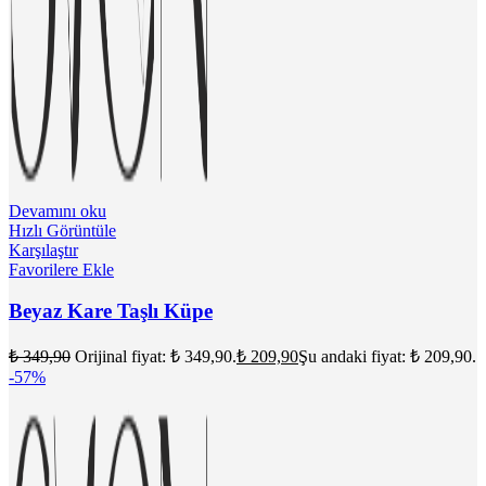
Devamını oku
Hızlı Görüntüle
Karşılaştır
Favorilere Ekle
Beyaz Kare Taşlı Küpe
₺
349,90
Orijinal fiyat: ₺ 349,90.
₺
209,90
Şu andaki fiyat: ₺ 209,90.
-57%