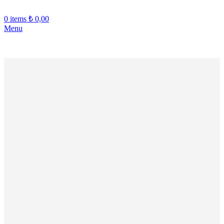
0
items
₺
0,00
Menu
VERİŞE ÖZEL SEPETTE %10 İNDİRİM!!! - YENİ ÜYELERE 
-40%