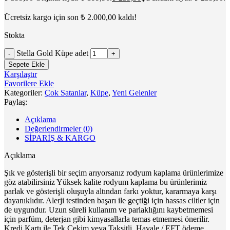
Ücretsiz kargo için son
₺
2.000,00
kaldı!
Stokta
Stella Gold Küpe adet
Sepete Ekle
Karşılaştır
Favorilere Ekle
Kategoriler:
Çok Satanlar
,
Küpe
,
Yeni Gelenler
Paylaş:
Açıklama
Değerlendirmeler (0)
SİPARİŞ & KARGO
Açıklama
Şık ve gösterişli bir seçim arıyorsanız rodyum kaplama ürünlerimize
göz atabilirsiniz Yüksek kalite rodyum kaplama bu ürünlerimiz
parlak ve gösterişli oluşuyla altından farkı yoktur, kararmaya karşı
dayanıklıdır. Alerji testinden başarı ile geçtiği için hassas ciltler için
de uygundur. Uzun süreli kullanım ve parlaklığını kaybetmemesi
için parfüm, deterjan gibi kimyasallarla temas etmemesi önerilir.
Kredi Kartı ile Tek Çekim veya Taksitli, Havale / EFT ödeme